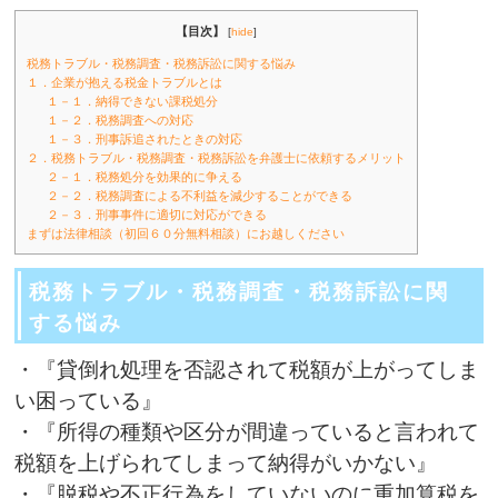
【目次】
[
hide
]
税務トラブル・税務調査・税務訴訟に関する悩み
１．企業が抱える税金トラブルとは
１－１．納得できない課税処分
１－２．税務調査への対応
１－３．刑事訴追されたときの対応
２．税務トラブル・税務調査・税務訴訟を弁護士に依頼するメリット
２－１．税務処分を効果的に争える
２－２．税務調査による不利益を減少することができる
２－３．刑事事件に適切に対応ができる
まずは法律相談（初回６０分無料相談）にお越しください
税務トラブル・税務調査・税務訴訟に関
する悩み
・『貸倒れ処理を否認されて税額が上がってしま
い困っている』
・『所得の種類や区分が間違っていると言われて
税額を上げられてしまって納得がいかない』
・『脱税や不正行為をしていないのに重加算税を