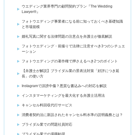
ウエディング業界専門の顧問契約プラン『The Wedding
Lawyer®』
フォトウエディング事業者になる前に知っておくべき基礎知識
と市場規模
婚礼写真に関する法律問題の注意点を弁護士が徹底解説
フォトウエディング・前撮りで法律に注意すべき3つのシチュエ
ーション
フォトウエディングの著作権で押さえるべき2つのポイント
【弁護士が解説】ブライダル業の景表法対策「好評につき延
長」の使い方
Instagramで誹謗中傷？悪質な書込みへの対応を解説
インスタマーケティングを最大化する弁護士活用法
キャンセル料回収代行サービス
消費者契約法に新設されたキャンセル料水準の説明義務とは？
ブライダル業での問題社員対応
ブライダル業での退職勧奨