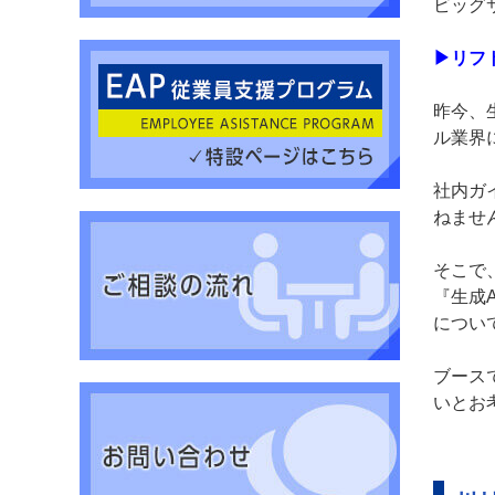
ビッグ
▶リフ
昨今、
ル業界
社内ガ
ねませ
そこで
『生成
につい
ブース
いとお