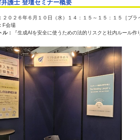
村弁護士 登壇セミナー概要
：
２０２６年６月１０日（水）１４：１５～１５：１５［ブライ
：
F会場
トル：
『生成AIを安全に使うための法的リスクと社内ルール作